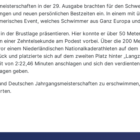
mmeisterschaften in der 29. Ausgabe brachten für den Schw
gen und neuen persönlichen Bestzeiten ein. In einem mit ü
merisches Event, welches Schwimmer aus Ganz Europa und 
in der Brustlage präsentieren. Hier konnte er über 50 Mete
n einer Zehntelsekunde am Podest vorbei. Über die 200 Met
 vor einem Niederländischen Nationalkaderathleten auf de
rück und platzierte sich auf dem zweiten Platz hinter „Lan
t von 2:22,46 Minuten anschlagen und sich den verdienten v
lagen geben.
en und Deutschen Jahrgangsmeisterschaften zu erschwimmen, u
rten.