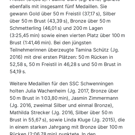
ebenfalls mit insgesamt fünf Medaillen. Sie
gewann Gold über 50 m Freistil (37,17 s), Silber
über 50 m Brust (43,39 s), Bronze über 50 m
Schmetterling (46,01 s) und 200 m Lagen
(3:25,45 min) sowie einen vierten Platz über 100 m
Brust (1:41,46 min). Bei den jüngsten
Teilnehmerinnen überzeugte Tamina Schütz (Jg.
2016) mit drei ersten Plätzen: 50 m Rücken in
52,58 s, 50 m Freistil in 46,28 s und 50 m Brust in
54,19 s.
Weitere Medaillen für den SSC Schwenningen
holten Julia Wachenheim (Jg. 2017, Bronze über
50 m Brust in 1:03,80 min), Jasmin Zimmermann
(Jg. 2016, zweimal Silber und einmal Bronze),
Mathilda Strecker (Jg. 2016, Silber über 50 m
Brust in 55,67 s), sowie Linda Kluge (Jg. 2015), die
in einem starken Jahrgang mit Bronze über 100 m
Rücken (2:06,78 min) punktete. In den