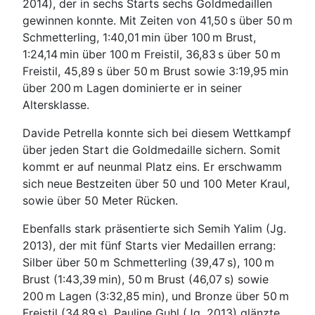
2014), der in sechs Starts sechs Goldmedaillen
gewinnen konnte. Mit Zeiten von 41,50 s über 50 m
Schmetterling, 1:40,01 min über 100 m Brust,
1:24,14 min über 100 m Freistil, 36,83 s über 50 m
Freistil, 45,89 s über 50 m Brust sowie 3:19,95 min
über 200 m Lagen dominierte er in seiner
Altersklasse.
Davide Petrella konnte sich bei diesem Wettkampf
über jeden Start die Goldmedaille sichern. Somit
kommt er auf neunmal Platz eins. Er erschwamm
sich neue Bestzeiten über 50 und 100 Meter Kraul,
sowie über 50 Meter Rücken.
Ebenfalls stark präsentierte sich Semih Yalim (Jg.
2013), der mit fünf Starts vier Medaillen errang:
Silber über 50 m Schmetterling (39,47 s), 100 m
Brust (1:43,39 min), 50 m Brust (46,07 s) sowie
200 m Lagen (3:32,85 min), und Bronze über 50 m
Freistil (34,89 s). Pauline Guhl (Jg. 2013) glänzte